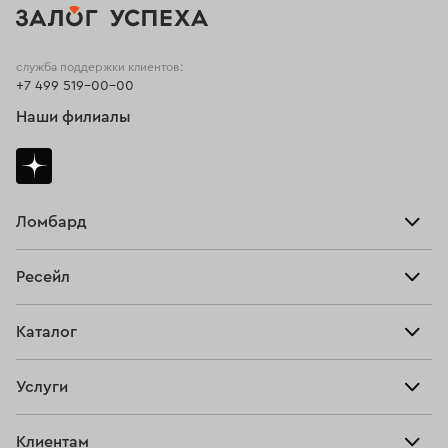
служба поддержки клиентов:
+7 499 519-00-00
Наши филиалы
Ломбард
Взять займ
Ресейл
Прайс-лист
Главная
Каталог
Тарифы
Продать
Все изделия
Скупка
Услуги
Купить
Кольца
Ювелирная мастерская
Взять займ
Клиентам
Серьги