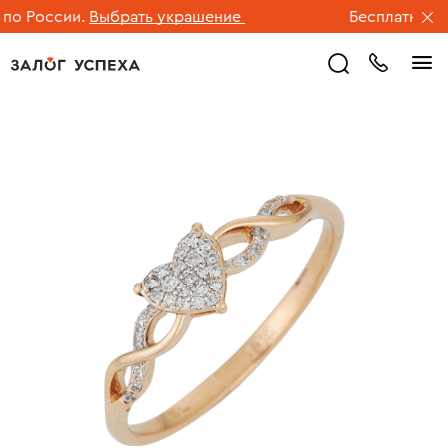
о России.
Выбрать украшение
Бесплатная дос