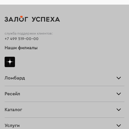
служба поддержки клиентов:
+7 499 519-00-00
Наши филиалы
Ломбард
Взять займ
Ресейл
Прайс-лист
Главная
Каталог
Тарифы
Продать
Все изделия
Скупка
Услуги
Купить