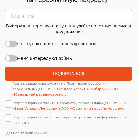
на персональную подборку
*
дней на возврат. Детальные условия возврата
сертификаты МГУ и других геммологических
комиссионных украшений и часов смотрите на
лабораторий
странице
«Возврат украшений»
.
Ваш e-mail
Выберите интересную тему и получайте полезные письма и
предложения
я покупаю или продаю украшения
меня интересуют займы
ПОДПИСАТЬСЯ
Подтверждаю ознакомление с Политиками обработки
персональных данных
ООО «Залог Успеха «Ломбард»
и
ООО
«Ювелирный ресейл-сервиc»
.
Подтверждаю согласия на обработку персональных данных
ООО
«Залог Успеха «Ломбард»
и
ООО «Ювелирный ресейл-сервиc»
.
Подтверждаю согласие на получение рекламно-информационных
рассылок
*для новых подписчиков