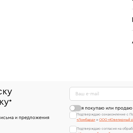
ску
Ваш e-mail
ку
*
я покупаю или продаю
Подтверждаю ознакомление с П
письма и предложения
«Ломбард»
и
ООО «Ювелирный р
Подтверждаю согласия на обраб