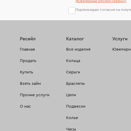
«Ювелирный ресейл-сервиc»
.
Подтверждаю согласие на полу
Ресейл
Каталог
Услуги
Главная
Все изделия
Ювелирна
Продать
Кольца
Купить
Серьги
Взять займ
Браслеты
Прочие услуги
Цепи
О нас
Подвески
Колье
Часы