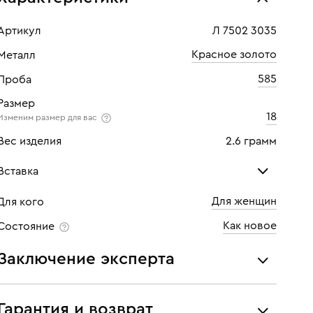
Артикул
Л 7502 3035
Красное золото
Металл
585
Проба
Размер
18
Изменим размер для вас
Вес изделия
2.6 грамм
Вставка
Для женщин
Для кого
Топаз лондон
Как новое
Состояние
Количество
1 шт
Заключение эксперта
Все украшения проходят экспертизу подлинности и
соответствия характеристикам ювелирных изделий,
Гарантия и возврат