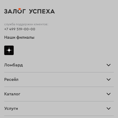
служба поддержки клиентов:
+7 499 519-00-00
Наши филиалы
Ломбард
Взять займ
Ресейл
Прайс-лист
Главная
Каталог
Тарифы
Продать
Все изделия
Скупка
Услуги
Купить
Кольца