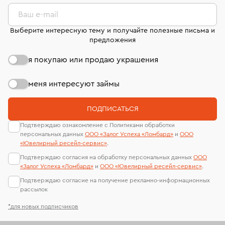
комиссионных украшений и часов смотрите на
лабораторий
странице
«Возврат украшений»
.
Ваш e-mail
Выберите интересную тему и получайте полезные письма и
предложения
я покупаю или продаю украшения
меня интересуют займы
ПОДПИСАТЬСЯ
Подтверждаю ознакомление с Политиками обработки
персональных данных
ООО «Залог Успеха «Ломбард»
и
ООО
«Ювелирный ресейл-сервиc»
.
Подтверждаю согласия на обработку персональных данных
ООО
«Залог Успеха «Ломбард»
и
ООО «Ювелирный ресейл-сервиc»
.
Подтверждаю согласие на получение рекламно-информационных
рассылок
*для новых подписчиков