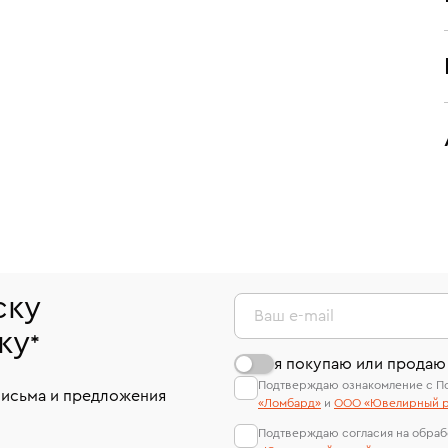
ску
Ваш e-mail
ку
*
я покупаю или продаю
Подтверждаю ознакомление с П
письма и предложения
«Ломбард»
и
ООО «Ювелирный р
Подтверждаю согласия на обраб