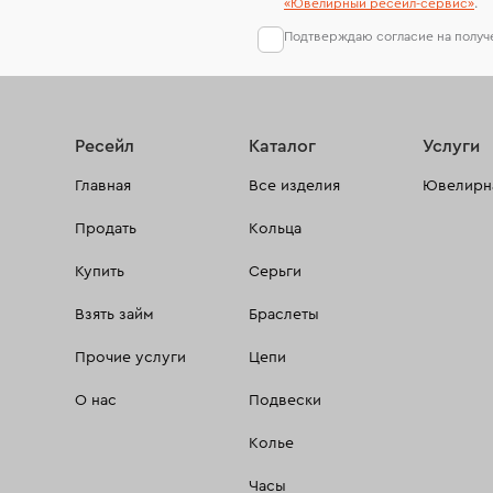
«Ювелирный ресейл-сервиc»
.
Подтверждаю согласие на полу
Ресейл
Каталог
Услуги
Главная
Все изделия
Ювелирна
Продать
Кольца
Купить
Серьги
Взять займ
Браслеты
Прочие услуги
Цепи
О нас
Подвески
Колье
Часы