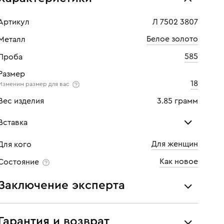
Артикул
Л 7502 3807
Белое золото
Металл
585
Проба
Размер
18
Изменим размер для вас
Вес изделия
3.85 грамм
Вставка
Для женщин
Для кого
Сапфир
Как новое
Состояние
Количество
1 шт
Заключение эксперта
Каратность
0,78
Все украшения проходят экспертизу подлинности и
Огранка
Овал
соответствия характеристикам ювелирных изделий,
Гарантия и возврат