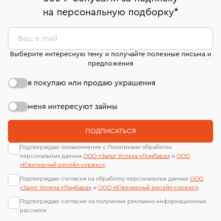
право передумать, если изделие вам не подошло. 7
На особо ценные изделия получены
на персональную подборку
*
дней на возврат. Детальные условия возврата
сертификаты МГУ и других геммологических
комиссионных украшений и часов смотрите на
лабораторий
странице
«Возврат украшений»
.
Ваш e-mail
Выберите интересную тему и получайте полезные письма и
предложения
я покупаю или продаю украшения
меня интересуют займы
ПОДПИСАТЬСЯ
Подтверждаю ознакомление с Политиками обработки
персональных данных
ООО «Залог Успеха «Ломбард»
и
ООО
«Ювелирный ресейл-сервиc»
.
Подтверждаю согласия на обработку персональных данных
ООО
«Залог Успеха «Ломбард»
и
ООО «Ювелирный ресейл-сервиc»
.
Подтверждаю согласие на получение рекламно-информационных
рассылок