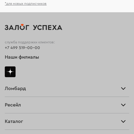
*для новых подписчиков
служба поддержки клиентов:
+7 499 519-00-00
Наши филиалы
Ломбард
Взять займ
Ресейл
Прайс-лист
Главная
Каталог
Тарифы
Продать
Все изделия