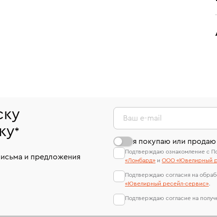
ску
Ваш e-mail
ку
*
я покупаю или продаю
Подтверждаю ознакомление с П
письма и предложения
«Ломбард»
и
ООО «Ювелирный р
Подтверждаю согласия на обраб
«Ювелирный ресейл-сервиc»
.
Подтверждаю согласие на полу