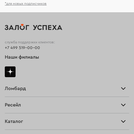
*для новых подписчиков
служба поддержки клиентов:
+7 499 519-00-00
Наши филиалы
Ломбард
Взять займ
Ресейл
Прайс-лист
Главная
Каталог
Тарифы
Продать
Все изделия