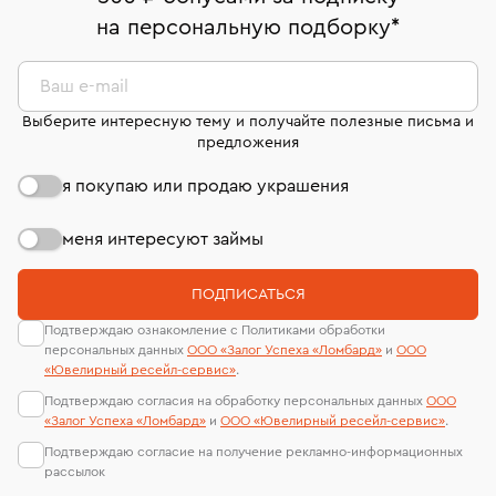
право передумать, если изделие вам не подошло. 7
На особо ценные изделия получены
на персональную подборку
*
дней на возврат. Детальные условия возврата
сертификаты МГУ и других геммологических
комиссионных украшений и часов смотрите на
лабораторий
странице
«Возврат украшений»
.
Ваш e-mail
Выберите интересную тему и получайте полезные письма и
предложения
я покупаю или продаю украшения
меня интересуют займы
ПОДПИСАТЬСЯ
Подтверждаю ознакомление с Политиками обработки
персональных данных
ООО «Залог Успеха «Ломбард»
и
ООО
«Ювелирный ресейл-сервиc»
.
Подтверждаю согласия на обработку персональных данных
ООО
«Залог Успеха «Ломбард»
и
ООО «Ювелирный ресейл-сервиc»
.
Подтверждаю согласие на получение рекламно-информационных
рассылок