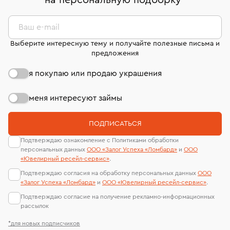
на персональную подборку
*
дней на возврат. Детальные условия возврата
сертификаты МГУ и других геммологических
комиссионных украшений и часов смотрите на
лабораторий
странице
«Возврат украшений»
.
Ваш e-mail
Выберите интересную тему и получайте полезные письма и
предложения
я покупаю или продаю украшения
меня интересуют займы
ПОДПИСАТЬСЯ
Подтверждаю ознакомление с Политиками обработки
персональных данных
ООО «Залог Успеха «Ломбард»
и
ООО
«Ювелирный ресейл-сервиc»
.
Подтверждаю согласия на обработку персональных данных
ООО
«Залог Успеха «Ломбард»
и
ООО «Ювелирный ресейл-сервиc»
.
Подтверждаю согласие на получение рекламно-информационных
рассылок
*для новых подписчиков