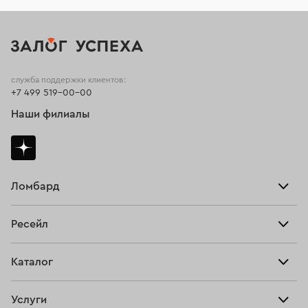
служба поддержки клиентов:
+7 499 519-00-00
Наши филиалы
Ломбард
Взять займ
Ресейл
Прайс-лист
Главная
Каталог
Тарифы
Продать
Все изделия
Скупка
Услуги
Купить