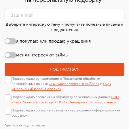
на персональную подборку
*
дней на возврат. Детальные условия возврата
сертификаты МГУ и других геммологических
комиссионных украшений и часов смотрите на
лабораторий
странице
«Возврат украшений»
.
Ваш e-mail
Выберите интересную тему и получайте полезные письма и
предложения
я покупаю или продаю украшения
меня интересуют займы
ПОДПИСАТЬСЯ
Подтверждаю ознакомление с Политиками обработки
персональных данных
ООО «Залог Успеха «Ломбард»
и
ООО
«Ювелирный ресейл-сервиc»
.
Подтверждаю согласия на обработку персональных данных
ООО
«Залог Успеха «Ломбард»
и
ООО «Ювелирный ресейл-сервиc»
.
Подтверждаю согласие на получение рекламно-информационных
рассылок
*для новых подписчиков