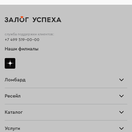
служба поддержки клиентов:
+7 499 519-00-00
Наши филиалы
Ломбард
Взять займ
Ресейл
Прайс-лист
Главная
Каталог
Тарифы
Продать
Все изделия
Скупка
Услуги
Купить