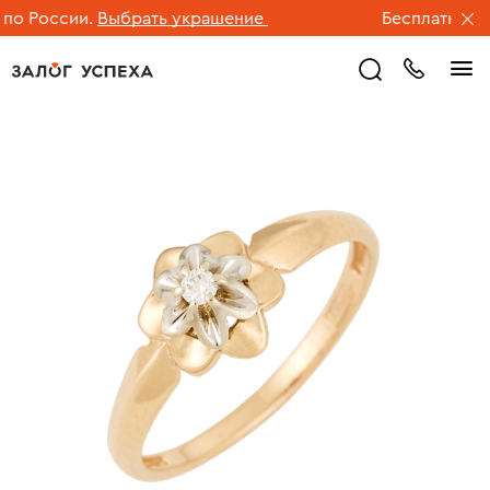
о России.
Выбрать украшение
Бесплатная дос