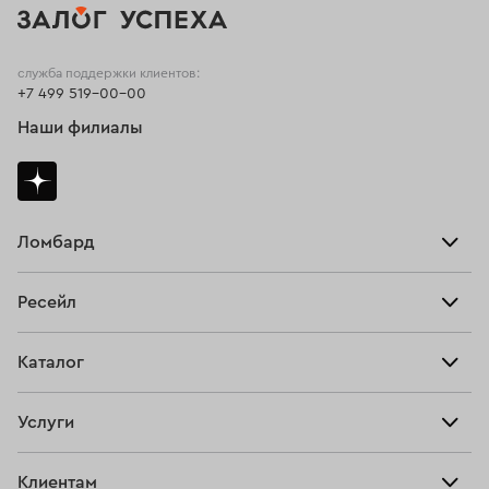
служба поддержки клиентов:
+7 499 519-00-00
Наши филиалы
Ломбард
Взять займ
Ресейл
Прайс-лист
Главная
Каталог
Тарифы
Продать
Все изделия
Скупка
Услуги
Купить
Кольца
Ювелирная мастерская
Взять займ
Клиентам
Серьги