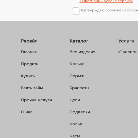
«Ювелирный ресейл-сервиc»
.
Подтверждаю согласие на полу
Ресейл
Каталог
Услуги
Главная
Все изделия
Ювелирна
Продать
Кольца
Купить
Серьги
Взять займ
Браслеты
Прочие услуги
Цепи
О нас
Подвески
Колье
Часы