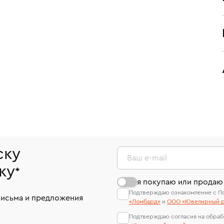
ску
Ваш e-mail
ку
*
я покупаю или продаю
Подтверждаю ознакомление с П
письма и предложения
«Ломбард»
и
ООО «Ювелирный р
Подтверждаю согласия на обраб