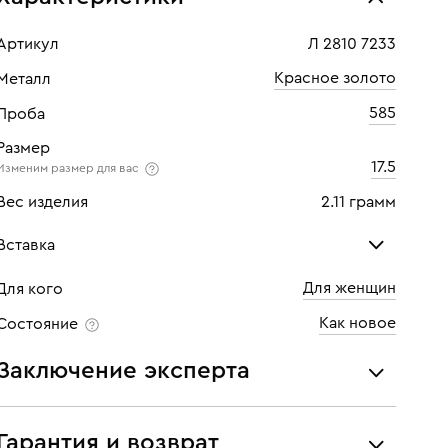
Артикул
Л 2810 7233
Красное золото
Металл
585
Проба
Размер
17.5
Изменим размер для вас
Вес изделия
2.11 грамм
Вставка
Для женщин
Для кого
Бриллиант
Как новое
Состояние
Количество
1 шт
Заключение эксперта
Каратность
0,35
Все украшения проходят экспертизу подлинности и
Огранка
Круглая
соответствия характеристикам ювелирных изделий,
Гарантия и возврат