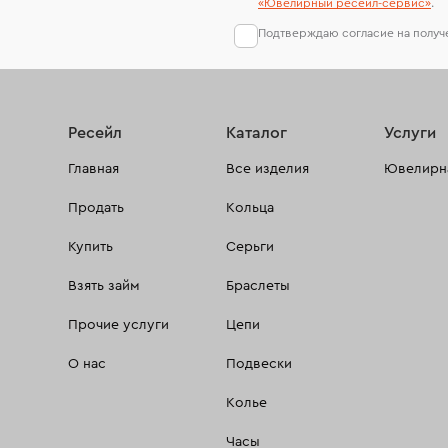
«Ювелирный ресейл-сервиc»
.
Подтверждаю согласие на полу
Ресейл
Каталог
Услуги
Главная
Все изделия
Ювелирна
Продать
Кольца
Купить
Серьги
Взять займ
Браслеты
Прочие услуги
Цепи
О нас
Подвески
Колье
Часы