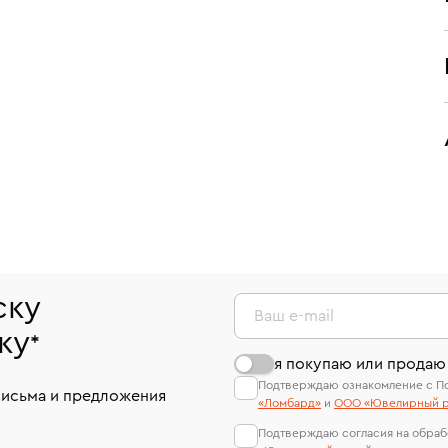
ску
Ваш e-mail
ку
*
я покупаю или продаю
Подтверждаю ознакомление с П
письма и предложения
«Ломбард»
и
ООО «Ювелирный р
Подтверждаю согласия на обраб