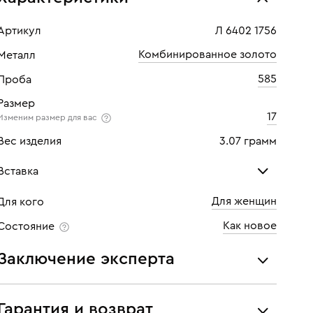
Артикул
Л 6402 1756
Комбинированное золото
Металл
585
Проба
Размер
17
Изменим размер для вас
Вес изделия
3.07 грамм
Вставка
Для женщин
Для кого
Бриллиант
Как новое
Состояние
Количество
1 шт
Заключение эксперта
Каратность
0,15
Все украшения проходят экспертизу подлинности и
Огранка
Круглая
соответствия характеристикам ювелирных изделий,
Гарантия и возврат