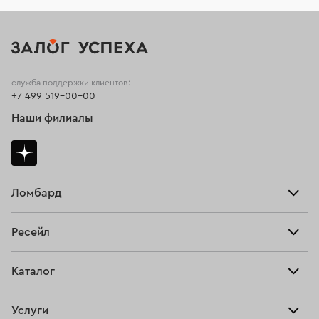
служба поддержки клиентов:
+7 499 519-00-00
Наши филиалы
Ломбард
Взять займ
Ресейл
Прайс-лист
Главная
Каталог
Тарифы
Продать
Все изделия
Скупка
Услуги
Купить