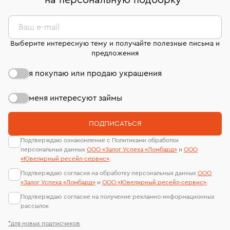
на персональную подборку
*
дней на возврат. Детальные условия возврата
сертификаты МГУ и других геммологических
комиссионных украшений и часов смотрите на
лабораторий
странице
«Возврат украшений»
.
Ваш e-mail
Выберите интересную тему и получайте полезные письма и
предложения
я покупаю или продаю украшения
меня интересуют займы
ПОДПИСАТЬСЯ
Подтверждаю ознакомление с Политиками обработки
персональных данных
ООО «Залог Успеха «Ломбард»
и
ООО
«Ювелирный ресейл-сервиc»
.
Подтверждаю согласия на обработку персональных данных
ООО
«Залог Успеха «Ломбард»
и
ООО «Ювелирный ресейл-сервиc»
.
Подтверждаю согласие на получение рекламно-информационных
рассылок
*для новых подписчиков