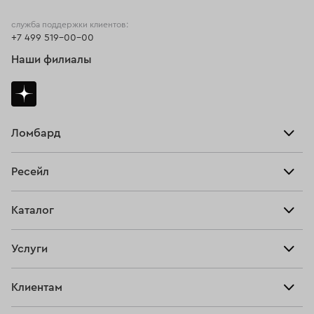
служба поддержки клиентов:
+7 499 519-00-00
Наши филиалы
Ломбард
Взять займ
Ресейл
Прайс-лист
Главная
Каталог
Тарифы
Продать
Все изделия
Скупка
Услуги
Купить
Кольца
Ювелирная мастерская
Взять займ
Клиентам
Серьги
Прочие услуги
Оплатить проценты