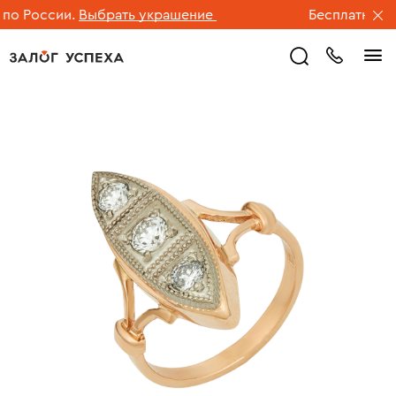
о России.
Выбрать украшение
Бесплатная дос