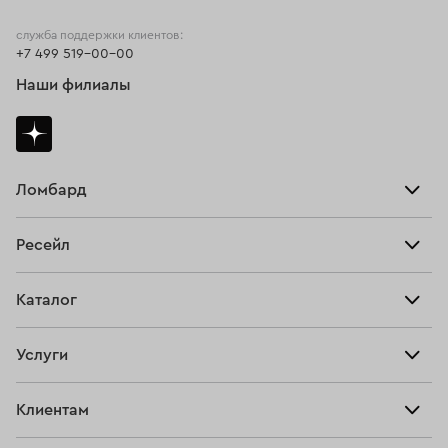
служба поддержки клиентов:
+7 499 519-00-00
Наши филиалы
Ломбард
Взять займ
Ресейл
Прайс-лист
Главная
Каталог
Тарифы
Продать
Все изделия
Скупка
Услуги
Купить
Кольца
Ювелирная мастерская
Взять займ
Клиентам
Серьги
Прочие услуги
Оплатить проценты