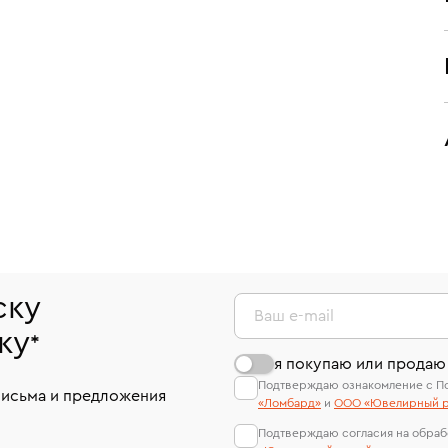
ску
Ваш e-mail
ку
*
я покупаю или продаю
Подтверждаю ознакомление с П
письма и предложения
«Ломбард»
и
ООО «Ювелирный р
Подтверждаю согласия на обраб