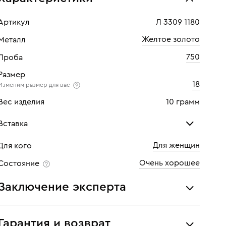
Артикул
Л 3309 1180
Желтое золото
Металл
750
Проба
Размер
18
Изменим размер для вас
Вес изделия
10 грамм
Вставка
Для женщин
Для кого
Рубин
Бри
Очень хорошее
Состояние
Количество
21 шт
Кол
Заключение эксперта
Каратность
3,78
Кара
Все украшения проходят экспертизу подлинности и
Огранка
Круглая
Огр
соответствия характеристикам ювелирных изделий,
Гарантия и возврат