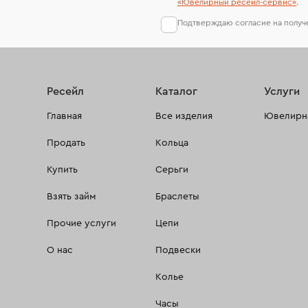
«Ювелирный ресейл-сервиc»
.
Подтверждаю согласие на полу
Ресейл
Каталог
Услуги
Главная
Все изделия
Ювелирна
Продать
Кольца
Купить
Серьги
Взять займ
Браслеты
Прочие услуги
Цепи
О нас
Подвески
Колье
Часы