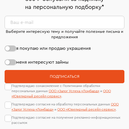
право передумать, если изделие вам не подошло. 7
На особо ценные изделия получены
на персональную подборку
*
дней на возврат. Детальные условия возврата
сертификаты МГУ и других геммологических
комиссионных украшений и часов смотрите на
лабораторий
странице
«Возврат украшений»
.
Ваш e-mail
Выберите интересную тему и получайте полезные письма и
предложения
я покупаю или продаю украшения
меня интересуют займы
ПОДПИСАТЬСЯ
Подтверждаю ознакомление с Политиками обработки
персональных данных
ООО «Залог Успеха «Ломбард»
и
ООО
«Ювелирный ресейл-сервиc»
.
Подтверждаю согласия на обработку персональных данных
ООО
«Залог Успеха «Ломбард»
и
ООО «Ювелирный ресейл-сервиc»
.
Подтверждаю согласие на получение рекламно-информационных
рассылок