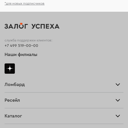
*для новых подписчиков
служба поддержки клиентов:
+7 499 519-00-00
Наши филиалы
Ломбард
Взять займ
Ресейл
Прайс-лист
Главная
Каталог
Тарифы
Продать
Все изделия