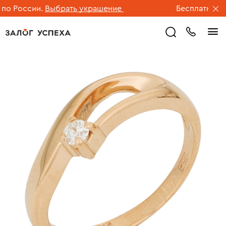
о России.
Выбрать украшение
Бесплатная до