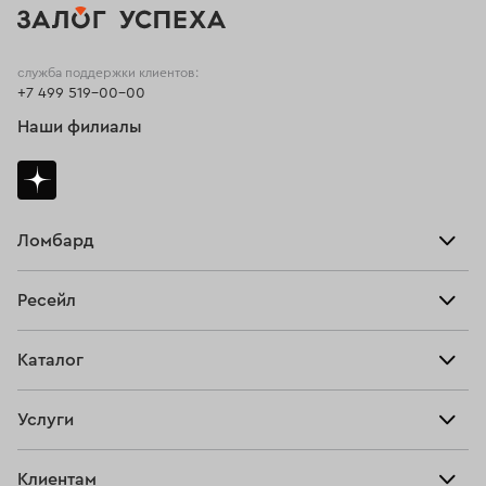
служба поддержки клиентов:
+7 499 519-00-00
Наши филиалы
Ломбард
Взять займ
Ресейл
Прайс-лист
Главная
Каталог
Тарифы
Продать
Все изделия
Скупка
Услуги
Купить
Кольца
Ювелирная мастерская
Взять займ
Клиентам
Серьги