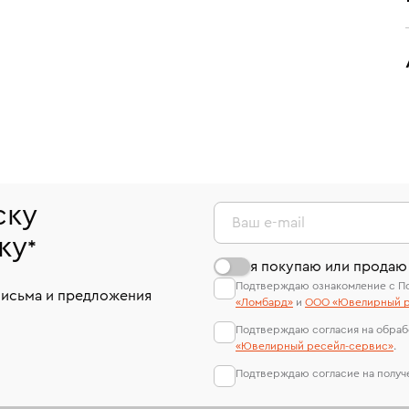
ску
Ваш e-mail
ку
*
я покупаю или продаю
Подтверждаю ознакомление с П
письма и предложения
«Ломбард»
и
ООО «Ювелирный р
Подтверждаю согласия на обраб
«Ювелирный ресейл-сервиc»
.
Подтверждаю согласие на полу