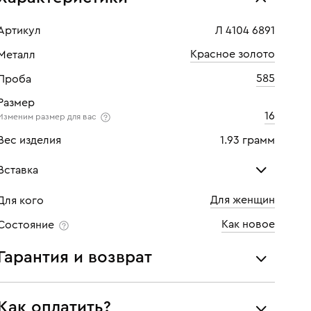
Артикул
Л 4104 6891
Красное золото
Металл
585
Проба
Размер
16
Изменим размер для вас
Вес изделия
1.93 грамм
Вставка
Для женщин
Для кого
Бриллиант
Бри
Как новое
Состояние
Количество
1 шт
Кол
Гарантия и возврат
Каратность
0,05
Кара
Мы предоставляем следующие гарантии:
Огранка
Круглая
Огр
Как оплатить?