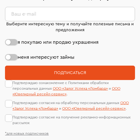
комиссионных украшений и часов смотрите на
лабораторий
странице
«Возврат украшений»
.
Ваш e-mail
Выберите интересную тему и получайте полезные письма и
предложения
я покупаю или продаю украшения
меня интересуют займы
ПОДПИСАТЬСЯ
Подтверждаю ознакомление с Политиками обработки
персональных данных
ООО «Залог Успеха «Ломбард»
и
ООО
«Ювелирный ресейл-сервиc»
.
Подтверждаю согласия на обработку персональных данных
ООО
«Залог Успеха «Ломбард»
и
ООО «Ювелирный ресейл-сервиc»
.
Подтверждаю согласие на получение рекламно-информационных
рассылок
*для новых подписчиков