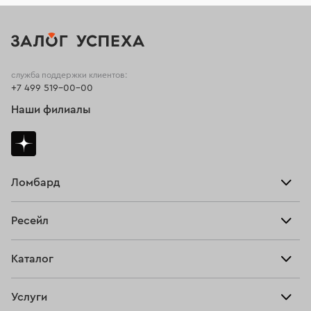
служба поддержки клиентов:
+7 499 519-00-00
Наши филиалы
Ломбард
Взять займ
Ресейл
Прайс-лист
Главная
Каталог
Тарифы
Продать
Все изделия
Скупка
Услуги
Купить