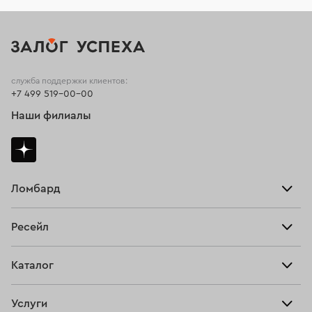
служба поддержки клиентов:
+7 499 519-00-00
Наши филиалы
Ломбард
Взять займ
Ресейл
Прайс-лист
Главная
Каталог
Тарифы
Продать
Все изделия
Скупка
Услуги
Купить