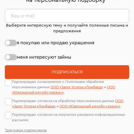
на персональную подборку
*
дней на возврат. Детальные условия возврата
сертификаты МГУ и других геммологических
комиссионных украшений и часов смотрите на
лабораторий
странице
«Возврат украшений»
.
Ваш e-mail
Выберите интересную тему и получайте полезные письма и
предложения
я покупаю или продаю украшения
меня интересуют займы
ПОДПИСАТЬСЯ
Подтверждаю ознакомление с Политиками обработки
персональных данных
ООО «Залог Успеха «Ломбард»
и
ООО
«Ювелирный ресейл-сервиc»
.
Подтверждаю согласия на обработку персональных данных
ООО
«Залог Успеха «Ломбард»
и
ООО «Ювелирный ресейл-сервиc»
.
Подтверждаю согласие на получение рекламно-информационных
рассылок
*для новых подписчиков