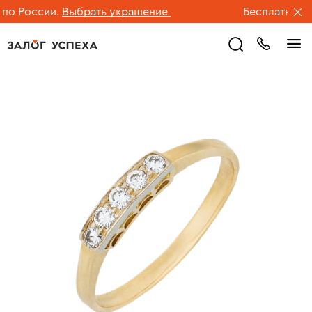
о России.
Выбрать украшение
Бесплатная дос