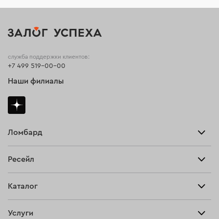
служба поддержки клиентов:
+7 499 519-00-00
Наши филиалы
Ломбард
Взять займ
Ресейл
Прайс-лист
Главная
Каталог
Тарифы
Продать
Все изделия
Скупка
Услуги
Купить