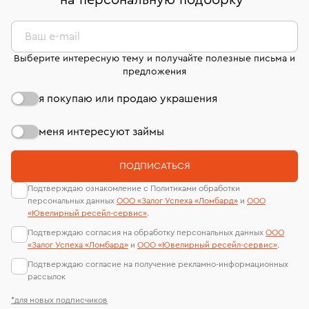
на персональную подборку
*
дней на возврат. Детальные условия возврата
сертификаты МГУ и других геммологических
комиссионных украшений и часов смотрите на
лабораторий
странице
«Возврат украшений»
.
Ваш e-mail
Выберите интересную тему и получайте полезные письма и
предложения
я покупаю или продаю украшения
меня интересуют займы
ПОДПИСАТЬСЯ
Подтверждаю ознакомление с Политиками обработки
персональных данных
ООО «Залог Успеха «Ломбард»
и
ООО
«Ювелирный ресейл-сервиc»
.
Подтверждаю согласия на обработку персональных данных
ООО
«Залог Успеха «Ломбард»
и
ООО «Ювелирный ресейл-сервиc»
.
Подтверждаю согласие на получение рекламно-информационных
рассылок
*для новых подписчиков