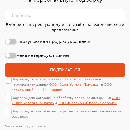
на персональную подборку
*
дней на возврат. Детальные условия возврата
сертификаты МГУ и других геммологических
комиссионных украшений и часов смотрите на
лабораторий
странице
«Возврат украшений»
.
Ваш e-mail
Выберите интересную тему и получайте полезные письма и
предложения
я покупаю или продаю украшения
меня интересуют займы
ПОДПИСАТЬСЯ
Подтверждаю ознакомление с Политиками обработки
персональных данных
ООО «Залог Успеха «Ломбард»
и
ООО
«Ювелирный ресейл-сервиc»
.
Подтверждаю согласия на обработку персональных данных
ООО
«Залог Успеха «Ломбард»
и
ООО «Ювелирный ресейл-сервиc»
.
Подтверждаю согласие на получение рекламно-информационных
рассылок
*для новых подписчиков