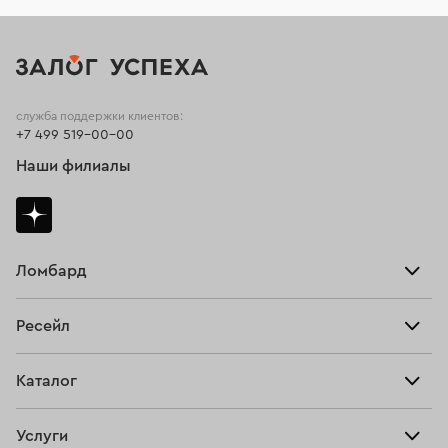
служба поддержки клиентов:
+7 499 519-00-00
Наши филиалы
Ломбард
Взять займ
Ресейл
Прайс-лист
Главная
Каталог
Тарифы
Продать
Все изделия
Скупка
Услуги
Купить