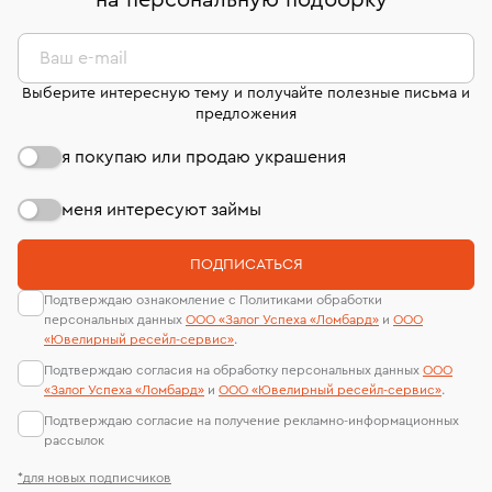
на персональную подборку
*
дней на возврат. Детальные условия возврата
сертификаты МГУ и других геммологических
комиссионных украшений и часов смотрите на
лабораторий
странице
«Возврат украшений»
.
Ваш e-mail
Выберите интересную тему и получайте полезные письма и
предложения
я покупаю или продаю украшения
меня интересуют займы
ПОДПИСАТЬСЯ
Подтверждаю ознакомление с Политиками обработки
персональных данных
ООО «Залог Успеха «Ломбард»
и
ООО
«Ювелирный ресейл-сервиc»
.
Подтверждаю согласия на обработку персональных данных
ООО
«Залог Успеха «Ломбард»
и
ООО «Ювелирный ресейл-сервиc»
.
Подтверждаю согласие на получение рекламно-информационных
рассылок
*для новых подписчиков