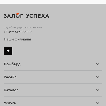
служба поддержки клиентов:
+7 499 519-00-00
Наши филиалы
Ломбард
Взять займ
Ресейл
Прайс-лист
Главная
Каталог
Тарифы
Продать
Все изделия
Скупка
Услуги
Купить