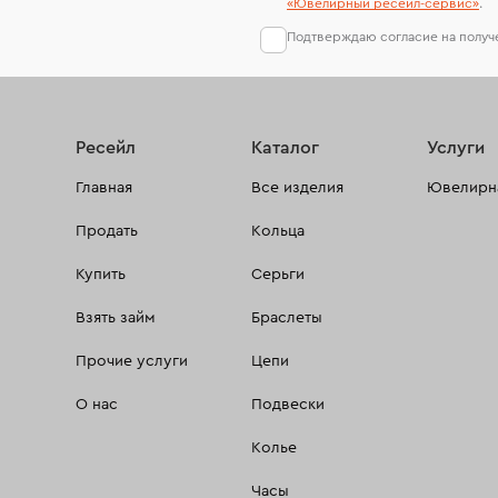
«Ювелирный ресейл-сервиc»
.
Подтверждаю согласие на полу
Ресейл
Каталог
Услуги
Главная
Все изделия
Ювелирна
Продать
Кольца
Купить
Серьги
Взять займ
Браслеты
Прочие услуги
Цепи
О нас
Подвески
Колье
Часы