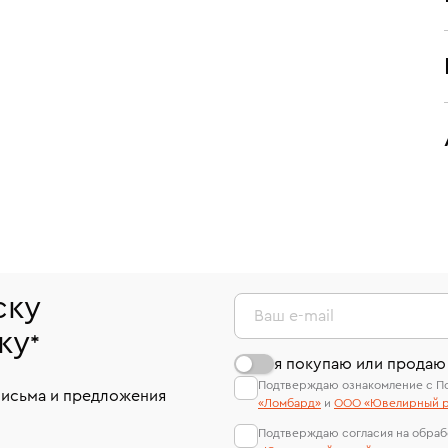
ску
Ваш e-mail
ку
*
я покупаю или продаю
Подтверждаю ознакомление с П
письма и предложения
«Ломбард»
и
ООО «Ювелирный р
Подтверждаю согласия на обраб