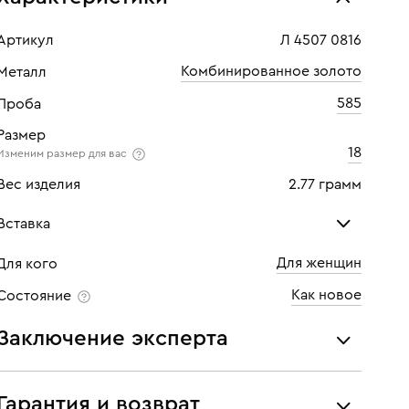
Артикул
Л 4507 0816
Комбинированное золото
Металл
585
Проба
Размер
18
Изменим размер для вас
Вес изделия
2.77 грамм
Вставка
Для женщин
Для кого
Бриллиант
Бри
Как новое
Состояние
Количество
1 шт
Кол
Заключение эксперта
Каратность
0,08
Кара
Все украшения проходят экспертизу подлинности и
Огранка
Круглая
Огр
соответствия характеристикам ювелирных изделий,
Гарантия и возврат