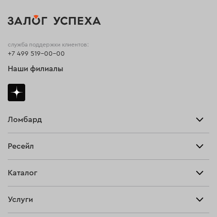
служба поддержки клиентов:
+7 499 519-00-00
Наши филиалы
Ломбард
Взять займ
Ресейл
Прайс-лист
Главная
Каталог
Тарифы
Продать
Все изделия
Скупка
Услуги
Купить
Кольца