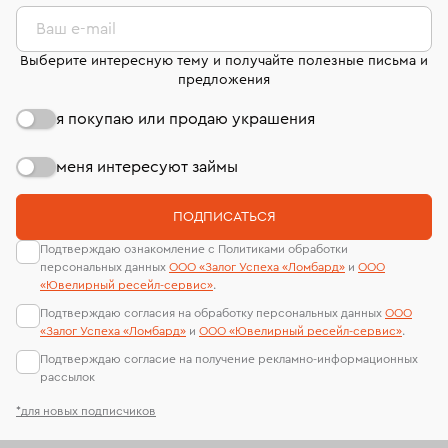
комиссионных украшений и часов смотрите на
лабораторий
странице
«Возврат украшений»
.
Ваш e-mail
Выберите интересную тему и получайте полезные письма и
предложения
я покупаю или продаю украшения
меня интересуют займы
ПОДПИСАТЬСЯ
Подтверждаю ознакомление с Политиками обработки
персональных данных
ООО «Залог Успеха «Ломбард»
и
ООО
«Ювелирный ресейл-сервиc»
.
Подтверждаю согласия на обработку персональных данных
ООО
«Залог Успеха «Ломбард»
и
ООО «Ювелирный ресейл-сервиc»
.
Подтверждаю согласие на получение рекламно-информационных
рассылок
*для новых подписчиков