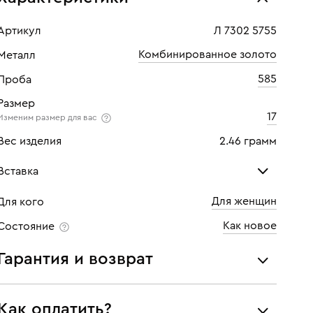
Артикул
Л 7302 5755
Комбинированное золото
Металл
585
Проба
Размер
17
Изменим размер для вас
Вес изделия
2.46 грамм
Вставка
Для женщин
Для кого
Гранат
Фиа
Как новое
Состояние
Количество
1 шт
Кол
Гарантия и возврат
Мы предоставляем следующие гарантии:
Как оплатить?