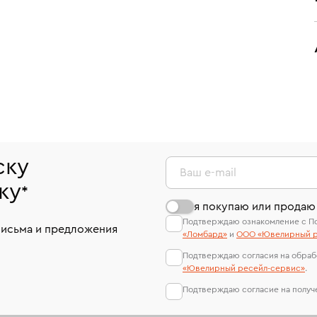
ску
Ваш e-mail
ку
*
я покупаю или продаю
Подтверждаю ознакомление с П
письма и предложения
«Ломбард»
и
ООО «Ювелирный р
Подтверждаю согласия на обраб
«Ювелирный ресейл-сервиc»
.
Подтверждаю согласие на полу