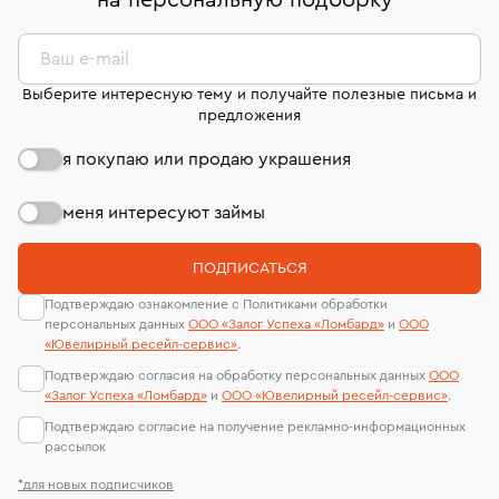
на персональную подборку
*
дней на возврат. Детальные условия возврата
сертификаты МГУ и других геммологических
комиссионных украшений и часов смотрите на
лабораторий
странице
«Возврат украшений»
.
Ваш e-mail
Выберите интересную тему и получайте полезные письма и
предложения
я покупаю или продаю украшения
меня интересуют займы
ПОДПИСАТЬСЯ
Подтверждаю ознакомление с Политиками обработки
персональных данных
ООО «Залог Успеха «Ломбард»
и
ООО
«Ювелирный ресейл-сервиc»
.
Подтверждаю согласия на обработку персональных данных
ООО
«Залог Успеха «Ломбард»
и
ООО «Ювелирный ресейл-сервиc»
.
Подтверждаю согласие на получение рекламно-информационных
рассылок
*для новых подписчиков