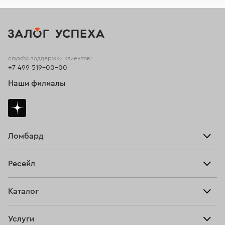
служба поддержки клиентов:
+7 499 519-00-00
Наши филиалы
Ломбард
Взять займ
Ресейл
Прайс-лист
Главная
Каталог
Тарифы
Продать
Все изделия
Скупка
Услуги
Купить