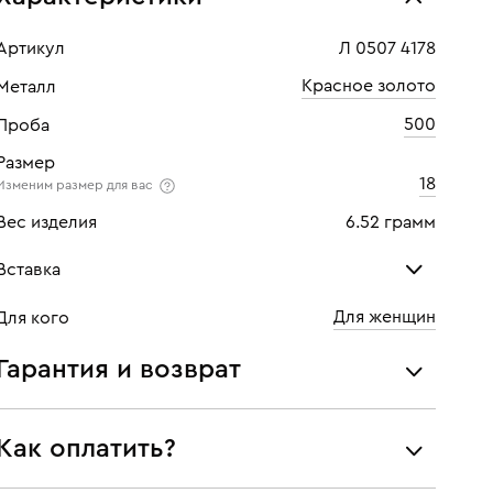
Артикул
Л 0507 4178
Красное золото
Металл
500
Проба
Размер
18
Изменим размер для вас
Вес изделия
6.52 грамм
Вставка
Для женщин
Для кого
Бриллиант
Бри
Гарантия и возврат
Количество
1 шт
Кол
Мы предоставляем следующие гарантии:
Каратность
0,02
Кара
Как оплатить?
подлинности брендовых украшений;
Огранка
Круглая
Огр
соответствия заявленным характеристикам (проба,
При самовывозе из магазина: