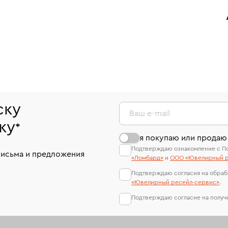
ску
Ваш e-mail
ку
*
я покупаю или продаю
Подтверждаю ознакомление с П
письма и предложения
«Ломбард»
и
ООО «Ювелирный р
Подтверждаю согласия на обраб
«Ювелирный ресейл-сервиc»
.
Подтверждаю согласие на полу