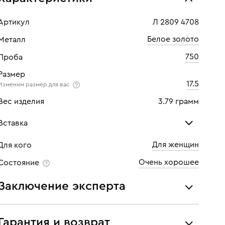
Артикул
Л 2809 4708
Белое золото
Металл
750
Проба
Размер
17.5
Изменим размер для вас
Вес изделия
3.79 грамм
Вставка
Для женщин
Для кого
Бриллиант
Бри
Очень хорошее
Состояние
Количество
1 шт
Кол
Заключение эксперта
Каратность
0,12
Кара
Все украшения проходят экспертизу подлинности и
Огранка
Круглая
Огр
соответствия характеристикам ювелирных изделий,
Гарантия и возврат