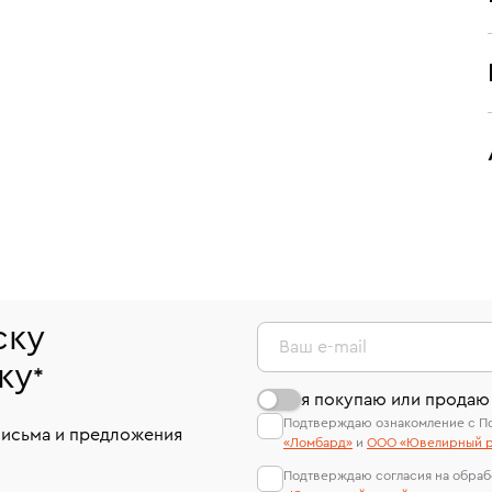
ску
Ваш e-mail
ку
*
я покупаю или продаю
Подтверждаю ознакомление с П
письма и предложения
«Ломбард»
и
ООО «Ювелирный р
Подтверждаю согласия на обраб