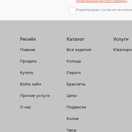
«Ювелирный ресейл-сервиc»
.
Подтверждаю согласие на полу
Ресейл
Каталог
Услуги
Главная
Все изделия
Ювелирна
Продать
Кольца
Купить
Серьги
Взять займ
Браслеты
Прочие услуги
Цепи
О нас
Подвески
Колье
Часы