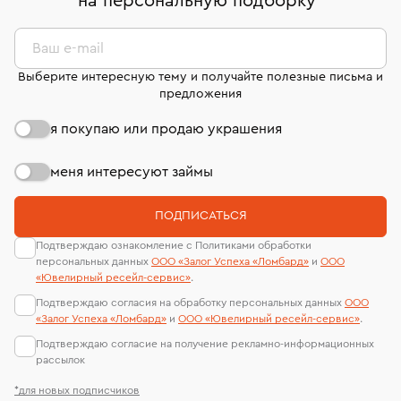
на персональную подборку
*
дней на возврат. Детальные условия возврата
сертификаты МГУ и других геммологических
комиссионных украшений и часов смотрите на
лабораторий
странице
«Возврат украшений»
.
Ваш e-mail
Выберите интересную тему и получайте полезные письма и
предложения
я покупаю или продаю украшения
меня интересуют займы
ПОДПИСАТЬСЯ
Подтверждаю ознакомление с Политиками обработки
персональных данных
ООО «Залог Успеха «Ломбард»
и
ООО
«Ювелирный ресейл-сервиc»
.
Подтверждаю согласия на обработку персональных данных
ООО
«Залог Успеха «Ломбард»
и
ООО «Ювелирный ресейл-сервиc»
.
Подтверждаю согласие на получение рекламно-информационных
рассылок
*для новых подписчиков