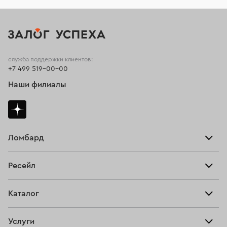
служба поддержки клиентов:
+7 499 519-00-00
Наши филиалы
Ломбард
Взять займ
Ресейл
Прайс-лист
Главная
Каталог
Тарифы
Продать
Все изделия
Скупка
Услуги
Купить