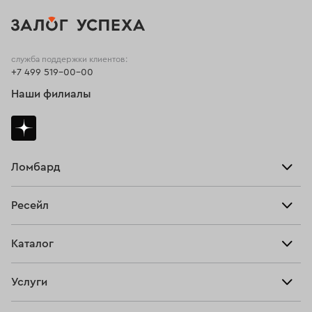
служба поддержки клиентов:
+7 499 519-00-00
Наши филиалы
Ломбард
Взять займ
Ресейл
Прайс-лист
Главная
Каталог
Тарифы
Продать
Все изделия
Скупка
Услуги
Купить
Кольца
Ювелирная мастерская