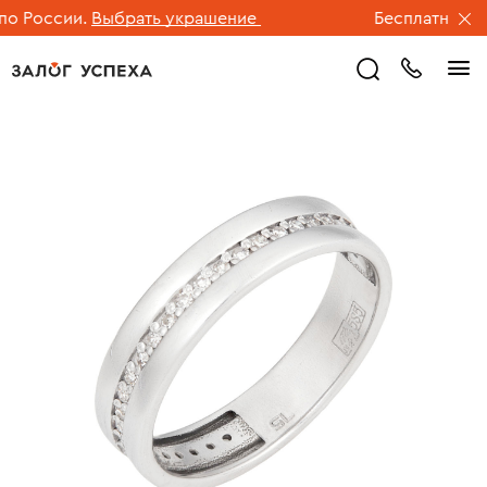
 России.
Выбрать украшение
Бесплатная дос