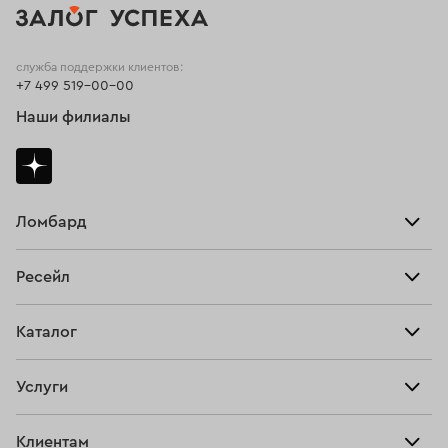
служба поддержки клиентов:
+7 499 519-00-00
Наши филиалы
Ломбард
Взять займ
Ресейл
Прайс-лист
Главная
Каталог
Тарифы
Продать
Все изделия
Скупка
Услуги
Купить
Кольца
Ювелирная мастерская
Взять займ
Клиентам
Серьги