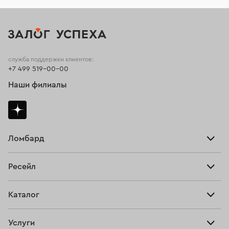
служба поддержки клиентов:
+7 499 519-00-00
Наши филиалы
Ломбард
Взять займ
Ресейл
Прайс-лист
Главная
Каталог
Тарифы
Продать
Все изделия
Скупка
Услуги
Купить