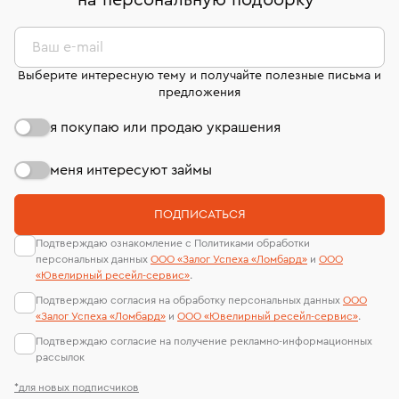
на персональную подборку
*
дней на возврат. Детальные условия возврата
сертификаты МГУ и других геммологических
комиссионных украшений и часов смотрите на
лабораторий
странице
«Возврат украшений»
.
Ваш e-mail
Выберите интересную тему и получайте полезные письма и
предложения
я покупаю или продаю украшения
меня интересуют займы
ПОДПИСАТЬСЯ
Подтверждаю ознакомление с Политиками обработки
персональных данных
ООО «Залог Успеха «Ломбард»
и
ООО
«Ювелирный ресейл-сервиc»
.
Подтверждаю согласия на обработку персональных данных
ООО
«Залог Успеха «Ломбард»
и
ООО «Ювелирный ресейл-сервиc»
.
Подтверждаю согласие на получение рекламно-информационных
рассылок
*для новых подписчиков