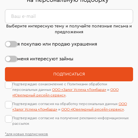
на персональную подборку
*
дней на возврат. Детальные условия возврата
сертификаты МГУ и других геммологических
комиссионных украшений и часов смотрите на
лабораторий
странице
«Возврат украшений»
.
Ваш e-mail
Выберите интересную тему и получайте полезные письма и
предложения
я покупаю или продаю украшения
меня интересуют займы
ПОДПИСАТЬСЯ
Подтверждаю ознакомление с Политиками обработки
персональных данных
ООО «Залог Успеха «Ломбард»
и
ООО
«Ювелирный ресейл-сервиc»
.
Подтверждаю согласия на обработку персональных данных
ООО
«Залог Успеха «Ломбард»
и
ООО «Ювелирный ресейл-сервиc»
.
Подтверждаю согласие на получение рекламно-информационных
рассылок
*для новых подписчиков