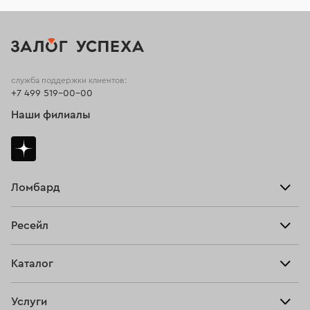
служба поддержки клиентов:
+7 499 519-00-00
Наши филиалы
Ломбард
Взять займ
Ресейл
Прайс-лист
Главная
Каталог
Тарифы
Продать
Все изделия
Скупка
Услуги
Купить