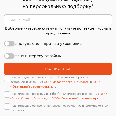
право передумать, если изделие вам не подошло. 7
На особо ценные изделия получены
на персональную подборку
*
дней на возврат. Детальные условия возврата
сертификаты МГУ и других геммологических
комиссионных украшений и часов смотрите на
лабораторий
странице
«Возврат украшений»
.
Ваш e-mail
Выберите интересную тему и получайте полезные письма и
предложения
я покупаю или продаю украшения
меня интересуют займы
ПОДПИСАТЬСЯ
Подтверждаю ознакомление с Политиками обработки
персональных данных
ООО «Залог Успеха «Ломбард»
и
ООО
«Ювелирный ресейл-сервиc»
.
Подтверждаю согласия на обработку персональных данных
ООО
«Залог Успеха «Ломбард»
и
ООО «Ювелирный ресейл-сервиc»
.
Подтверждаю согласие на получение рекламно-информационных
рассылок