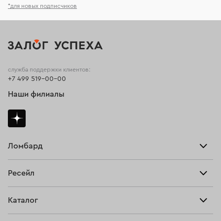
*для новых подписчиков
служба поддержки клиентов:
+7 499 519-00-00
Наши филиалы
Ломбард
Взять займ
Ресейл
Прайс-лист
Главная
Каталог
Тарифы
Продать
Все изделия