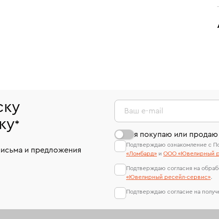
ску
Ваш e-mail
ку
*
я покупаю или продаю
Подтверждаю ознакомление с П
письма и предложения
«Ломбард»
и
ООО «Ювелирный р
Подтверждаю согласия на обраб
«Ювелирный ресейл-сервиc»
.
Подтверждаю согласие на полу