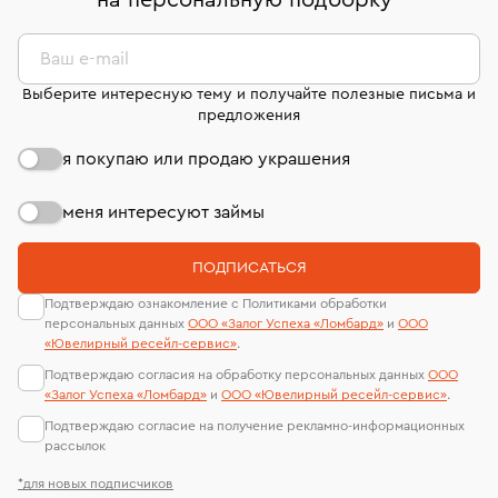
на персональную подборку
*
дней на возврат. Детальные условия возврата
сертификаты МГУ и других геммологических
комиссионных украшений и часов смотрите на
лабораторий
странице
«Возврат украшений»
.
Ваш e-mail
Выберите интересную тему и получайте полезные письма и
предложения
я покупаю или продаю украшения
меня интересуют займы
ПОДПИСАТЬСЯ
Подтверждаю ознакомление с Политиками обработки
персональных данных
ООО «Залог Успеха «Ломбард»
и
ООО
«Ювелирный ресейл-сервиc»
.
Подтверждаю согласия на обработку персональных данных
ООО
«Залог Успеха «Ломбард»
и
ООО «Ювелирный ресейл-сервиc»
.
Подтверждаю согласие на получение рекламно-информационных
рассылок
*для новых подписчиков