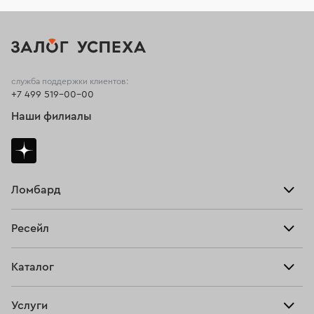
служба поддержки клиентов:
+7 499 519-00-00
Наши филиалы
Ломбард
Взять займ
Ресейл
Прайс-лист
Главная
Каталог
Тарифы
Продать
Все изделия
Скупка
Услуги
Купить