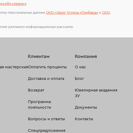
есейл-сервиc»
.
отку персональных данных
ООО «Залог Успеха «Ломбард»
и
ООО
чение рекламно-информационных рассылок
Клиентам
Компания
я мастерская
Оплатить проценты
О нас
Доставка и оплата
Блог
Возврат
Ювелирная академия
ЗУ
Программа
лояльности
Документы
Вопросы и ответы
Контакты
Спецпредложения