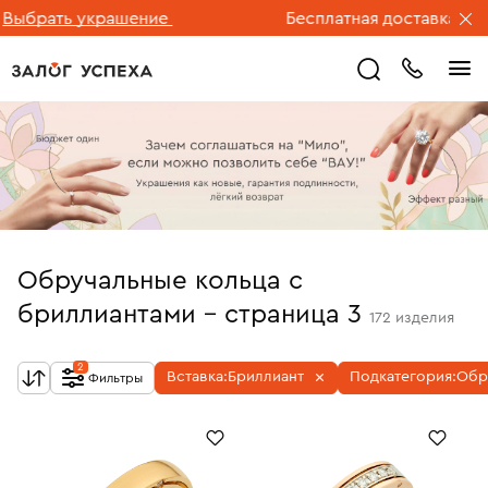
ть украшение
Бесплатная доставка ювелирны
Обручальные кольца с
бриллиантами - страница 3
172
изделия
2
Вставка:
Бриллиант
Подкатегория:
Обр
Фильтры