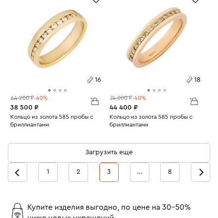
16
18
64 200 ₽
-40%
74 000 ₽
-40%
38 500 ₽
44 400 ₽
Размеры:
Кольцо из золота 585 пробы с
Размеры:
Кольцо из золота 585 пробы с
бриллиантами
бриллиантами
Вес:
3.63
Вес:
5.2
16
18
Загрузить еще
1
2
3
...
8
Купите изделия выгодно, по цене на 30-50%
ниже новых украшений