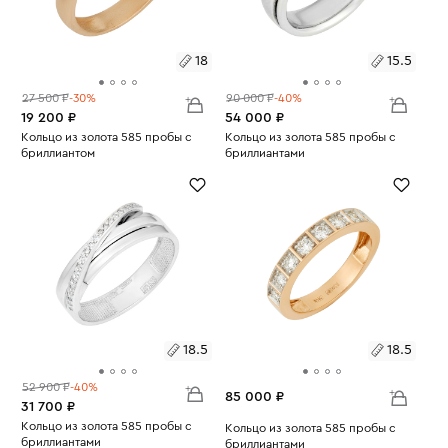
18
15.5
27 500 ₽
-30%
90 000 ₽
-40%
19 200 ₽
54 000 ₽
Размеры:
Кольцо из золота 585 пробы с
Размеры:
Кольцо из золота 585 пробы с
бриллиантом
бриллиантами
Вес:
1.9
Вес:
5.19
18
15.5
18.5
18.5
52 900 ₽
-40%
85 000 ₽
31 700 ₽
Размеры:
Кольцо из золота 585 пробы с
Размеры:
Кольцо из золота 585 пробы с
бриллиантами
бриллиантами