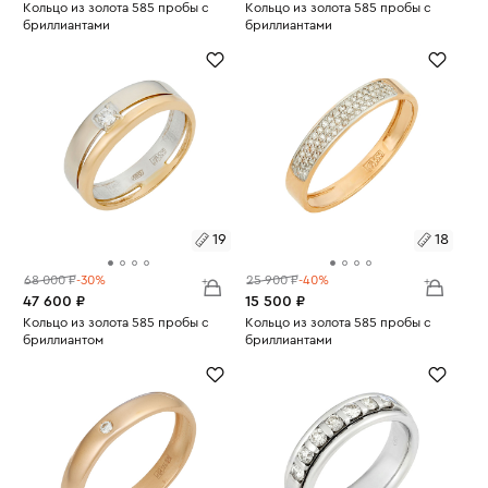
Размеры:
Кольцо из золота 585 пробы с
Размеры:
Кольцо из золота 585 пробы с
бриллиантами
бриллиантами
Вес:
6.19
Вес:
3.54
16
19
19
18
68 000 ₽
-30%
25 900 ₽
-40%
47 600 ₽
15 500 ₽
Размеры:
Кольцо из золота 585 пробы с
Размеры:
Кольцо из золота 585 пробы с
бриллиантом
бриллиантами
Вес:
4.29
Вес:
1.39
19
18