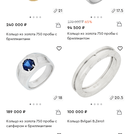
21
17.5
270 000 ₽
-65%
240 000 ₽
94 500 ₽
Размеры:
Кольцо из золота 750 пробы с
Размеры:
Кольцо из золота 750 пробы с
бриллиантом
бриллиантами
Вес:
7.84
17.5
Вес:
14.96
21
18
20.5
189 000 ₽
100 000 ₽
Размеры:
Кольцо из золота 750 пробы с
Размеры:
Кольцо Bvlgari B.Zero1
сапфиром и бриллиантами
Вес:
7.02
Вес:
13.38
18
20.5