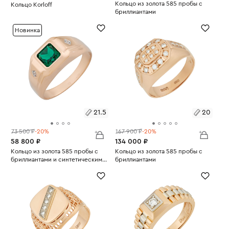
Размеры:
Кольцо из золота 585 пробы с
Размеры:
Кольцо Korloff
бриллиантами
Вес:
7.48
Вес:
6.09
20
19.5
Новинка
21.5
20
73 500 ₽
-20%
167 900 ₽
-20%
58 800 ₽
134 000 ₽
Размеры:
Кольцо из золота 585 пробы с
Размеры:
Кольцо из золота 585 пробы с
бриллиантами и синтетическим
бриллиантами
Вес:
изумрудом
5.7
Вес:
8.26
21.5
20