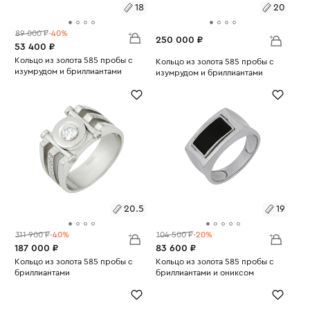
18
20
89 000 ₽
-40%
250 000 ₽
53 400 ₽
Размеры:
Кольцо из золота 585 пробы с
Размеры:
Кольцо из золота 585 пробы с
изумрудом и бриллиантами
изумрудом и бриллиантами
Вес:
5.6
18
Вес:
8.68
20
20.5
19
311 900 ₽
-40%
104 500 ₽
-20%
187 000 ₽
83 600 ₽
Размеры:
Кольцо из золота 585 пробы с
Размеры:
Кольцо из золота 585 пробы с
бриллиантами
бриллиантами и ониксом
Вес:
13
Вес:
6.87
20.5
19