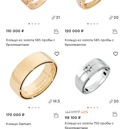
21
20
110 000 ₽
120 000 ₽
Размеры:
Кольцо из золота 585 пробы с
Размеры:
Кольцо из золота 585 пробы с
бриллиантами
бриллиантом
Вес:
11.42
Вес:
9.11
21
20
19.5
20
163 500 ₽
-40%
170 000 ₽
98 100 ₽
Размеры:
Кольцо из золота 750 пробы с
Размеры:
Кольцо Damiani
бриллиантами
Вес:
13.61