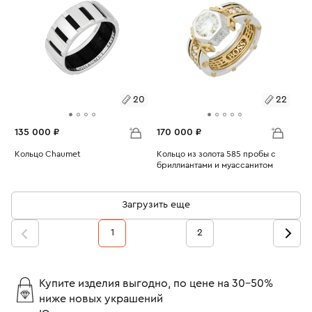
20
22
135 000 ₽
170 000 ₽
Размеры:
Кольцо Chaumet
Размеры:
Кольцо из золота 585 пробы с
Вес:
11.21
бриллиантами и муассанитом
Вес:
17.22
20
22
Загрузить еще
1
2
Купите изделия выгодно, по цене на 30-50%
ниже новых украшений