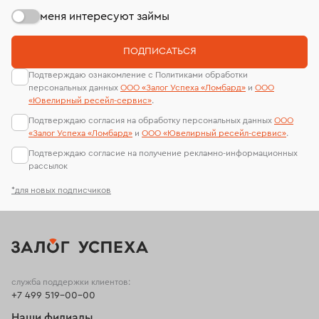
меня интересуют займы
ПОДПИСАТЬСЯ
Подтверждаю ознакомление с Политиками обработки
персональных данных
ООО «Залог Успеха «Ломбард»
и
ООО
«Ювелирный ресейл-сервиc»
.
Подтверждаю согласия на обработку персональных данных
ООО
«Залог Успеха «Ломбард»
и
ООО «Ювелирный ресейл-сервиc»
.
Подтверждаю согласие на получение рекламно-информационных
рассылок
*для новых подписчиков
служба поддержки клиентов:
+7 499 519-00-00
Наши филиалы