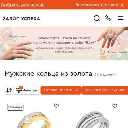
ть украшение
Бесплатная доставка ювелирны
Мужские кольца из золота
35
изделий
2
Металл:
Золото
Для кого:
Для мужчин
Фильтры
Новинка