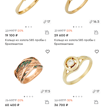
17
16.5
23 900 ₽
-20%
37 000 ₽
-20%
19 100 ₽
29 600 ₽
Размеры:
Кольцо из золота 585 пробы с
Размеры:
Кольцо из золота 585 пробы с
бриллиантом
бриллиантами
Вес:
1.22
Вес:
1.84
17
16.5
17.5
17
75 500 ₽
-20%
52 500 ₽
-30%
60 400 ₽
36 700 ₽