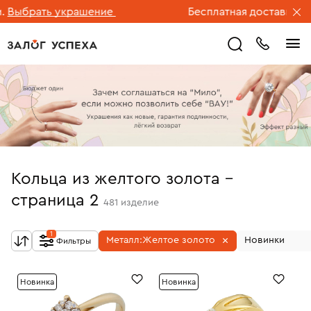
ать украшение
Бесплатная доставка ювелирн
Кольца из желтого золота -
страница 2
481
изделие
1
Металл:
Желтое золото
Новинки
Фильтры
Новинка
Новинка