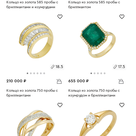
Размеры:
Кольцо из золота 585 пробы с
Размеры:
Кольцо из золота 585 пробы с
бриллиантами и изумрудами
бриллиантом
Вес:
4.84
Вес:
2.92
17.5
17
18.5
17.5
210 000 ₽
655 000 ₽
Размеры:
Кольцо из золота 750 пробы с
Размеры:
Кольцо из золота 750 пробы с
бриллиантами
изумрудом и бриллиантами
Вес:
14.16
Вес:
8.2
18.5
17.5