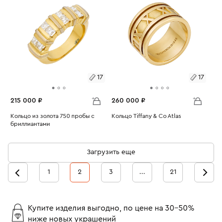
17
17
215 000 ₽
260 000 ₽
Размеры:
Кольцо из золота 750 пробы с
Размеры:
Кольцо Tiffany & Co Atlas
бриллиантами
Вес:
14.92
Вес:
11.97
17
17
Загрузить еще
1
2
3
...
21
Купите изделия выгодно, по цене на 30-50%
ниже новых украшений