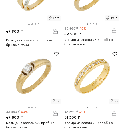
17.5
15.5
82 500 ₽
-40%
49 900 ₽
49 500 ₽
Размеры:
Кольцо из золота 750 пробы с
Размеры:
Кольцо из золота 585 пробы с
бриллиантом
бриллиантами
Вес:
2.42
15.5
Вес:
4.76
17.5
17
18
83 000 ₽
-40%
85 500 ₽
-40%
49 800 ₽
51 300 ₽
Размеры:
Кольцо из золота 750 пробы с
Размеры:
Кольцо из золота 750 пробы с
бриллиантом
бриллиантами