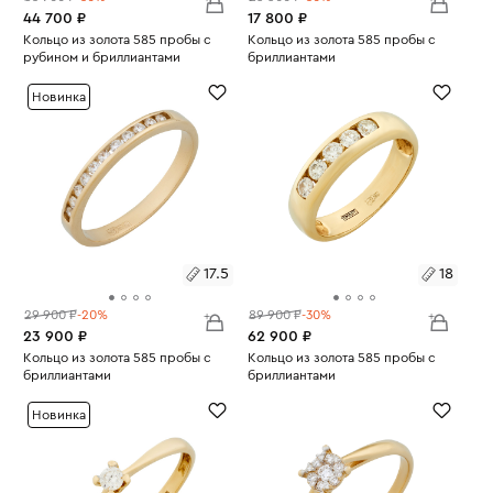
44 700 ₽
17 800 ₽
Размеры:
Кольцо из золота 585 пробы с
Размеры:
Кольцо из золота 585 пробы с
рубином и бриллиантами
бриллиантами
Вес:
3.2
Вес:
1.43
17.5
17.5
Новинка
17.5
18
29 900 ₽
-20%
89 900 ₽
-30%
23 900 ₽
62 900 ₽
Размеры:
Кольцо из золота 585 пробы с
Размеры:
Кольцо из золота 585 пробы с
бриллиантами
бриллиантами
Вес:
1.87
Вес:
3.74
17.5
18
Новинка