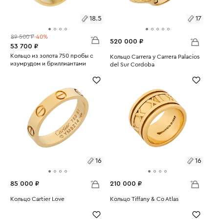
18.5
17
89 500 ₽
-40%
520 000 ₽
53 700 ₽
Размеры:
Кольцо из золота 750 пробы с
Размеры:
Кольцо Carrera y Carrera Palacios
изумрудом и бриллиантами
del Sur Cordoba
Вес:
4.09
18.5
Вес:
22.2
17
16
16
85 000 ₽
210 000 ₽
Размеры:
Кольцо Cartier Love
Размеры:
Кольцо Tiffany & Co Atlas
Вес:
3.95
Вес:
14.06
16
16