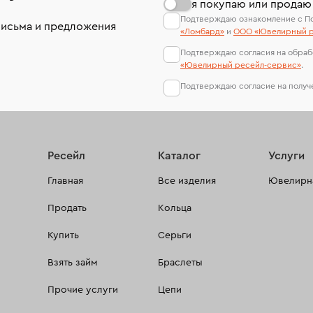
я покупаю или продаю
Подтверждаю ознакомление с П
письма и предложения
«Ломбард»
и
ООО «Ювелирный р
Подтверждаю согласия на обраб
«Ювелирный ресейл-сервиc»
.
Подтверждаю согласие на полу
Ресейл
Каталог
Услуги
Главная
Все изделия
Ювелирна
Продать
Кольца
Купить
Серьги
Взять займ
Браслеты
Прочие услуги
Цепи