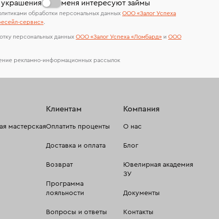
 украшения
меня интересуют займы
олитиками обработки персональных данных
ООО «Залог Успеха
есейл-сервиc»
.
отку персональных данных
ООО «Залог Успеха «Ломбард»
и
ООО
чение рекламно-информационных рассылок
Клиентам
Компания
я мастерская
Оплатить проценты
О нас
Доставка и оплата
Блог
Возврат
Ювелирная академия
ЗУ
Программа
лояльности
Документы
Вопросы и ответы
Контакты