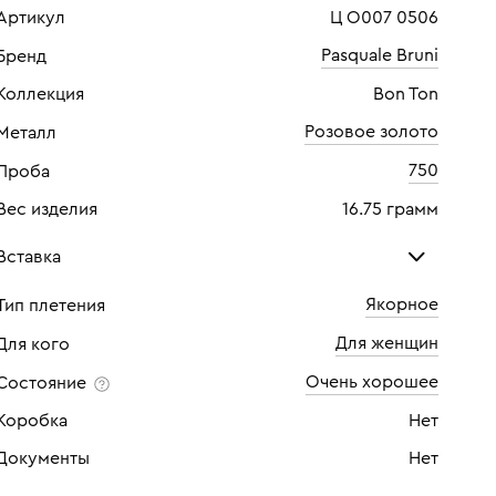
Артикул
Ц О007 0506
Pasquale Bruni
Бренд
Коллекция
Bon Ton
Розовое золото
Металл
750
Проба
Вес изделия
16.75 грамм
Вставка
Якорное
Тип плетения
Розовый кварц
Оли
Для женщин
Для кого
Количество
1 шт
Кол
Очень хорошее
Состояние
Каратность
15
Кара
Коробка
Нет
Документы
Нет