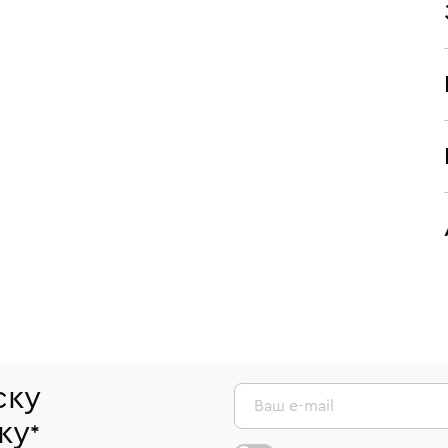
ску
Ваш e-mail
ку
*