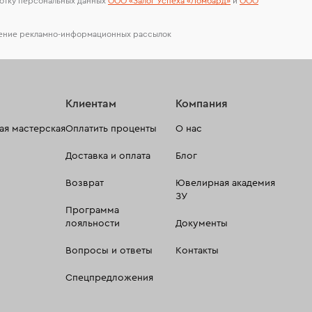
отку персональных данных
ООО «Залог Успеха «Ломбард»
и
ООО
чение рекламно-информационных рассылок
Клиентам
Компания
я мастерская
Оплатить проценты
О нас
Доставка и оплата
Блог
Возврат
Ювелирная академия
ЗУ
Программа
лояльности
Документы
Вопросы и ответы
Контакты
Спецпредложения