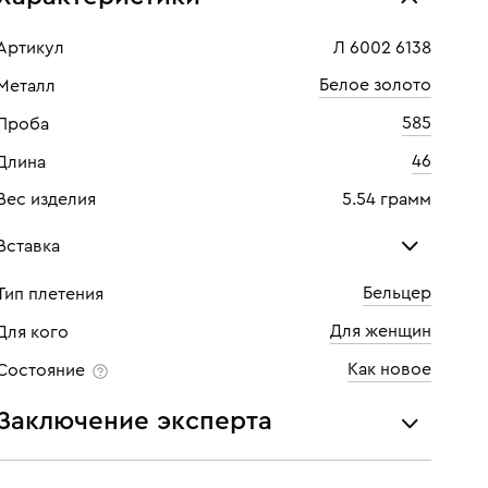
Артикул
Л 6002 6138
Белое золото
Металл
585
Проба
46
Длина
Вес изделия
5.54 грамм
Вставка
Бельцер
Тип плетения
Сапфир
Сап
Для женщин
Для кого
Количество
1 шт
Кол
Как новое
Состояние
Каратность
0,56
Кара
Заключение эксперта
Огранка
Овал
Огр
Все украшения проходят экспертизу подлинности и
Цвет
5
Цве