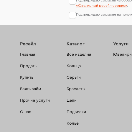
Подтверждаю согласия на обраб
«Ювелирный ресейл-сервиc»
.
Подтверждаю согласие на полу
Ресейл
Каталог
Услуги
Главная
Все изделия
Ювелирна
Продать
Кольца
Купить
Серьги
Взять займ
Браслеты
Прочие услуги
Цепи
О нас
Подвески
Колье