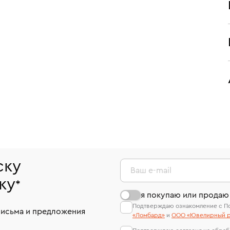
ску
Ваш e-mail
ку
*
я покупаю или продаю
Подтверждаю ознакомление с П
письма и предложения
«Ломбард»
и
ООО «Ювелирный р