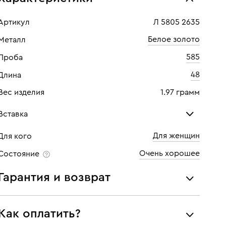
Артикул
Л 5805 2635
Белое золото
Металл
585
Проба
48
Длина
Вес изделия
1.97 грамм
Вставка
Для женщин
Для кого
Бриллиант
Очень хорошее
Состояние
Количество
1 шт
Гарантия и возврат
Каратность
0,03
Мы предоставляем следующие гарантии:
Огранка
Круглая
Как оплатить?
подлинности брендовых украшений;
Цвет
3