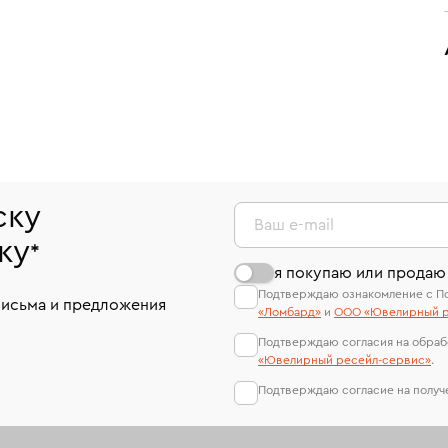
ску
Ваш e-mail
ку
*
я покупаю или продаю
Подтверждаю ознакомление с П
письма и предложения
«Ломбард»
и
ООО «Ювелирный р
Подтверждаю согласия на обраб
«Ювелирный ресейл-сервиc»
.
Подтверждаю согласие на полу