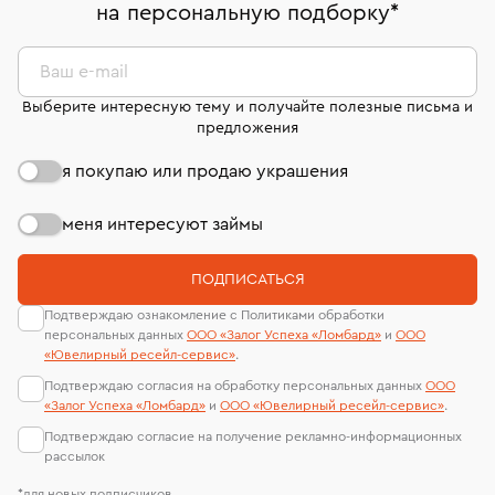
на персональную подборку
*
дней на возврат. Детальные условия возврата
сертификаты МГУ и других геммологических
комиссионных украшений и часов смотрите на
лабораторий
странице
«Возврат украшений»
.
Ваш e-mail
Выберите интересную тему и получайте полезные письма и
предложения
я покупаю или продаю украшения
меня интересуют займы
ПОДПИСАТЬСЯ
Подтверждаю ознакомление с Политиками обработки
персональных данных
ООО «Залог Успеха «Ломбард»
и
ООО
«Ювелирный ресейл-сервиc»
.
Подтверждаю согласия на обработку персональных данных
ООО
«Залог Успеха «Ломбард»
и
ООО «Ювелирный ресейл-сервиc»
.
Подтверждаю согласие на получение рекламно-информационных
рассылок
*для новых подписчиков