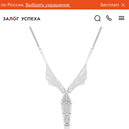
о России.
Выбрать украшение
Бесплатная дос