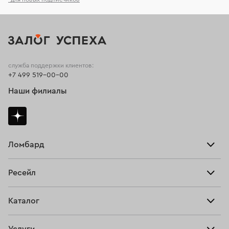
служба поддержки клиентов:
+7 499 519-00-00
Наши филиалы
Ломбард
Взять займ
Ресейл
Прайс-лист
Главная
Каталог
Тарифы
Продать
Все изделия
Скупка