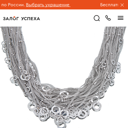
о России.
Выбрать украшение
Бесплатная дос