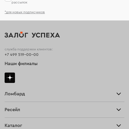
рассылок
*для новых подписчиков
служба поддержки клиентов:
+7 499 519-00-00
Наши филиалы
Ломбард
Взять займ
Ресейл
Прайс-лист
Главная
Каталог
Тарифы