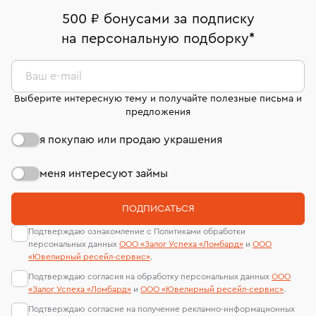
В кредит от Т-Банка (до 50 000 руб., на 3–6 мес.)
Вернем деньги без объяснения причины. У Вас есть
номер (УИН)
500 ₽ бонусами за подписку
право передумать, если изделие вам не подошло. 7
На особо ценные изделия получены
на персональную подборку
*
дней на возврат. Детальные условия возврата
сертификаты МГУ и других геммологических
комиссионных украшений и часов смотрите на
лабораторий
странице
«Возврат украшений»
.
Ваш e-mail
Выберите интересную тему и получайте полезные письма и
предложения
я покупаю или продаю украшения
меня интересуют займы
ПОДПИСАТЬСЯ
Подтверждаю ознакомление с Политиками обработки
персональных данных
ООО «Залог Успеха «Ломбард»
и
ООО
«Ювелирный ресейл-сервиc»
.
Подтверждаю согласия на обработку персональных данных
ООО
«Залог Успеха «Ломбард»
и
ООО «Ювелирный ресейл-сервиc»
.
Подтверждаю согласие на получение рекламно-информационных