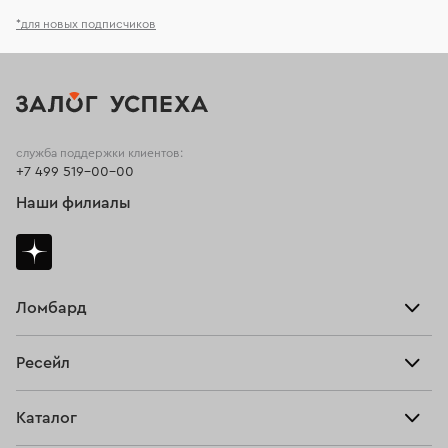
*для новых подписчиков
служба поддержки клиентов:
+7 499 519-00-00
Наши филиалы
Ломбард
Взять займ
Ресейл
Прайс-лист
Главная
Каталог
Тарифы
Продать