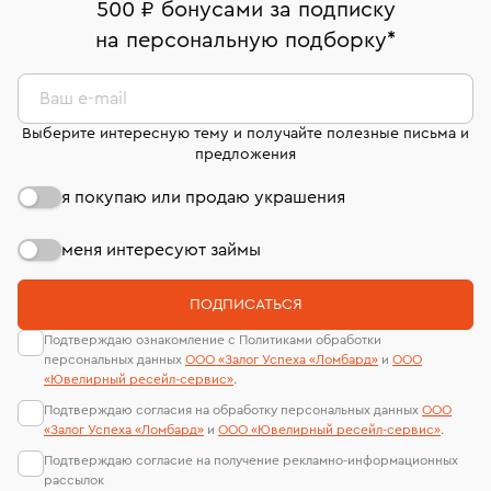
номер (УИН)
500 ₽ бонусами за подписку
право передумать, если изделие вам не подошло. 7
На особо ценные изделия получены
на персональную подборку
*
дней на возврат. Детальные условия возврата
сертификаты МГУ и других геммологических
комиссионных украшений и часов смотрите на
лабораторий
странице
«Возврат украшений»
.
Ваш e-mail
Выберите интересную тему и получайте полезные письма и
предложения
я покупаю или продаю украшения
меня интересуют займы
ПОДПИСАТЬСЯ
Подтверждаю ознакомление с Политиками обработки
персональных данных
ООО «Залог Успеха «Ломбард»
и
ООО
«Ювелирный ресейл-сервиc»
.
Подтверждаю согласия на обработку персональных данных
ООО
«Залог Успеха «Ломбард»
и
ООО «Ювелирный ресейл-сервиc»
.
Подтверждаю согласие на получение рекламно-информационных
рассылок