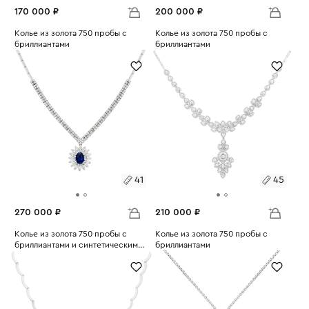
170 000 ₽
200 000 ₽
Размеры:
Колье из золота 750 пробы с
Размеры:
Колье из золота 750 пробы с
бриллиантами
бриллиантами
Вес:
8.99
Вес:
21.15
42
42
41
45
270 000 ₽
210 000 ₽
Размеры:
Колье из золота 750 пробы с
Размеры:
Колье из золота 750 пробы с
бриллиантами и синтетическим
бриллиантами
Вес:
сапфиром
23.29
Вес:
22.95
41
45