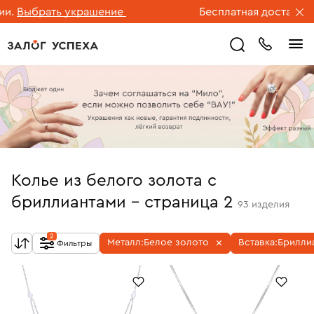
брать украшение
Бесплатная доставка ювели
Колье из белого золота с
бриллиантами - страница 2
93
изделия
2
Металл:
Белое золото
Вставка:
Брилли
Фильтры