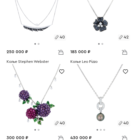
40
42
250 000 ₽
185 000 ₽
Размеры:
Колье Stephen Webster
Размеры:
Колье Leo Pizzo
Вес:
6.65
Вес:
6.7
40
42
40
40
300 000 ₽
430 000 ₽