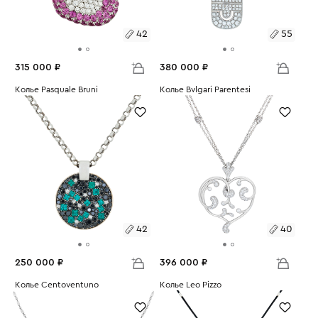
42
55
315 000 ₽
380 000 ₽
Размеры:
Колье Pasquale Bruni
Размеры:
Колье Bvlgari Parentesi
Вес:
10.08
Вес:
15.21
42
55
42
40
250 000 ₽
396 000 ₽
Размеры:
Колье Centoventuno
Размеры:
Колье Leo Pizzo
Вес:
14.84
Вес:
24.78
42
40