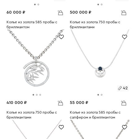
60 000 ₽
500 000 ₽
Размеры:
Колье из золота 585 пробы с
Размеры:
Колье из золота 750 пробы с
бриллиантом
бриллиантами
Вес:
3.18
Вес:
35.5
48
190
42
410 000 ₽
55 000 ₽
Колье из золота 750 пробы с
Размеры:
Колье из золота 585 пробы с
бриллиантами
сапфиром и бриллиантом
Вес:
32.66
Вес:
4.48
42