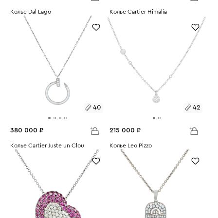
Размеры:
Колье Dal Lago
Размеры:
Колье Cartier Himalia
Вес:
23.88
Вес:
8.92
40
40
40
42
380 000 ₽
215 000 ₽
Размеры:
Колье Cartier Juste un Clou
Размеры:
Колье Leo Pizzo
Вес:
6.19
Вес:
9.04
40
42