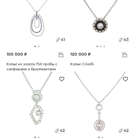
41
43
105 000 ₽
120 000 ₽
Размеры:
Колье из золота 750 пробы с
Размеры:
Колье Crivelli
сапфирами и бриллиантами
Вес:
5.07
Вес:
8.25
41
43
42
42