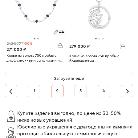
44
542 500 ₽
-50%
279 000 ₽
271 000 ₽
Размеры:
Колье из золота 750 пробы с
Колье из золота 750 пробы с
диффузионными сапфирами и
бриллиантами
Вес:
бриллиантами
26.74
44
Вес:
16.38
Загрузить еще
1
2
3
4
Купите изделия выгодно, по цене на 30-50%
ниже новых украшений
Ювелирные украшения с драгоценными камнями
проходят обязательную геммологическую