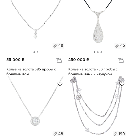
48
45
55 000 ₽
450 000 ₽
Размеры:
Колье из золота 585 пробы с
Размеры:
Колье из золота 750 пробы с
бриллиантом
бриллиантами и каучуком
Вес:
3.05
Вес:
34.4
48
45
48
190